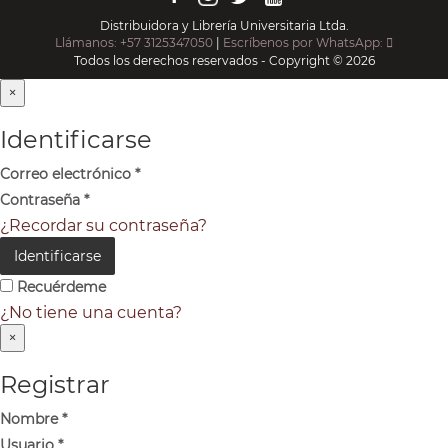
Distribuidora y Librería Universitaria Ltda.
Llámanos: +57 3125347050
|
Escríbenos por WhatsApp:
Todos los derechos reservados - Copyright © 2026
×
Identificarse
Correo electrónico
*
Contraseña
*
¿Recordar su contraseña?
Identificarse
Recuérdeme
¿No tiene una cuenta?
×
Registrar
Nombre
*
Usuario
*