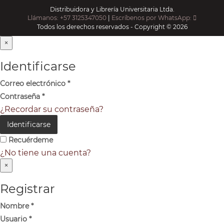
Distribuidora y Librería Universitaria Ltda.
Llámanos: +57 3125347050
|
Escríbenos por WhatsApp:
Todos los derechos reservados - Copyright © 2026
×
Identificarse
Correo electrónico
*
Contraseña
*
¿Recordar su contraseña?
Identificarse
Recuérdeme
¿No tiene una cuenta?
×
Registrar
Nombre
*
Usuario
*