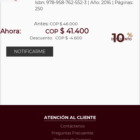
Isbn: 978-958-762-552-3 | Año: 2016 | Páginas:
250
Antes:
COP
$ 46.000
$ 41.400
Ahora:
COP
10
%
Descuento:
COP $ -4.600
DESCUENTO
NOTIFICARME
ATENCIÓN AL CLIENTE
Contáctenos
Preguntas Frecuentes
Proceso de Compra