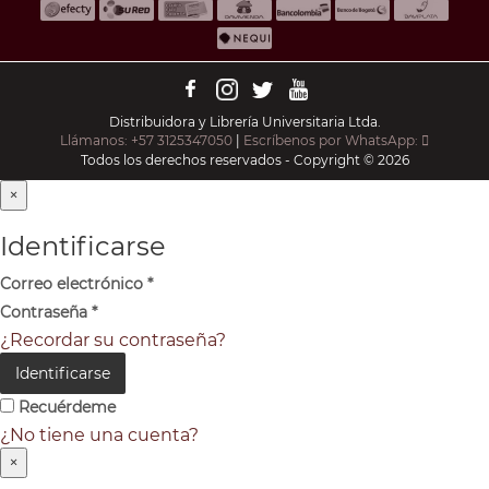
Distribuidora y Librería Universitaria Ltda.
Llámanos: +57 3125347050
|
Escríbenos por WhatsApp:
Todos los derechos reservados - Copyright © 2026
×
Identificarse
Correo electrónico
*
Contraseña
*
¿Recordar su contraseña?
Identificarse
Recuérdeme
¿No tiene una cuenta?
×