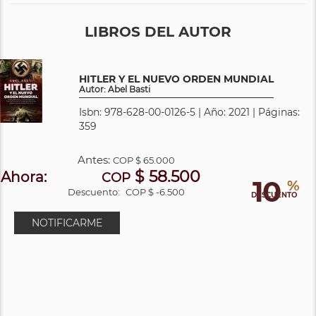
LIBROS DEL AUTOR
HITLER Y EL NUEVO ORDEN MUNDIAL
Autor: Abel Basti
Isbn: 978-628-00-0126-5 | Año: 2021 | Páginas:
359
Antes:
COP
$ 65.000
$ 58.500
Ahora:
COP
10
%
Descuento:
COP $ -6.500
DESCUENTO
NOTIFICARME