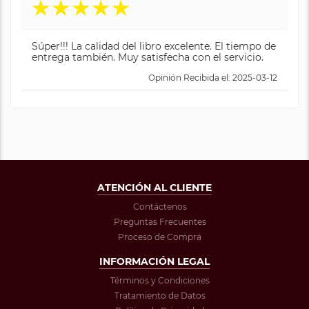
★
★
★
★
★
Súper!!! La calidad del libro excelente. El tiempo de
entrega también. Muy satisfecha con el servicio.
Opinión Recibida el: 2025-03-12
ATENCIÓN AL CLIENTE
Contáctenos
Preguntas Frecuentes
Proceso de Compra
INFORMACIÓN LEGAL
Términos y Condiciones
Tratamiento de Datos