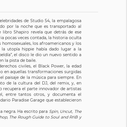
celebridades de Studio 54, la empalagosa
ado por la noche que es transportado al
 libro Shapiro revela que detrás de ese
ia pocas veces contada, la historia oculta
s homosexuales, los afroamericanos y los
 la utopía hippie había dado lugar a la
ldía”, el disco le dio un nuevo sentido a
n la pista de baile.
derechos civiles, el Black Power, la edad
foco en aquellas transformaciones surgidas
el paisaje de la música para siempre. En
to de la cultura del DJ, del remix, y, en
o recupera el parte innovador de artistas
, entre tantos otros, y documenta el
ndario Paradise Garage que establecieron
ca negra. Ha escrito para
Spin, Uncut, The
op, The Rough Guide to Soul and R´n´B y