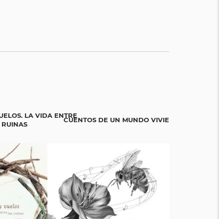
UELOS. LA VIDA ENTRE
CUENTOS DE UN MUNDO VIVIENTE
BICIGR
 RUINAS