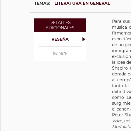
TEMAS:
LITERATURA EN GENERAL
Para sus
DETALLES
música d
ADICIONALES
firmamen
espectácu
RESEÑA
de un gé
inmigran
ÍNDICE
exclusión
la idea d
Shapiro r
dorada de
al compá
tanto la 
definitiv
como Lar
surgimie
el canon
Peter Sha
Wire,
ent
Modulati