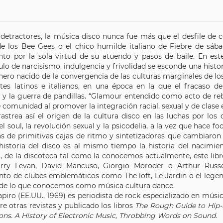
 detractores, la música disco nunca fue más que el desfile de 
e los Bee Gees o el chico humilde italiano de Fiebre de sáb
to por la sola virtud de su atuendo y pasos de baile. En este
lo de narcisismo, indulgencia y frivolidad se esconde una histor
nero nacido de la convergencia de las culturas marginales de lo
tes latinos e italianos, en una época en la que el fracaso de
 y la guerra de pandillas. “Glamour entendido como acto de rebe
e comunidad al promover la integración racial, sexual y de clase e
astrea así el origen de la cultura disco en las luchas por los 
l soul, la revolución sexual y la psicodelia, a la vez que hace 
s de primitivas cajas de ritmo y sintetizadores que cambiaron 
historia del disco es al mismo tiempo la historia del nacimien
a, de la discoteca tal como la conocemos actualmente, este libr
ry Levan, David Mancuso, Giorgio Moroder o Arthur Russel
nto de clubes emblemáticos como The loft, Le Jardin o el lege
 de lo que conocemos como música cultura dance.
piro (EE.UU., 1969) es periodista de rock especializado en músi
re otras revistas y publicado los libros
The Rough Guide to Hip-h
ons. A History of Electronic Music, Throbbing Words on Sound.