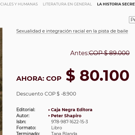
OCIALES Y HUMANAS
LITERATURA EN GENERAL
LA HISTORIA SECRE
Sexualidad e integración racial en la pista de baile
Antes:
COP
$ 89.000
$ 80.100
AHORA:
COP
Descuento
COP $ -8.900
Editorial:
Caja Negra Editora
Autor:
Peter Shapiro
Isbn:
978-987-1622-15-3
Formato:
Libro
Terminado:
Tapa Blanda