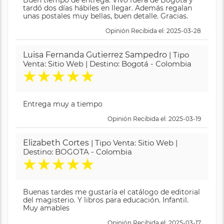
Buen tiempo de entrega. Vivo fuera de Bogotá y
tardó dos días hábiles en llegar. Además regalan
unas postales muy bellas, buen detalle. Gracias.
Opinión Recibida el: 2025-03-28
Luisa Fernanda Gutierrez Sampedro
| Tipo
Venta: Sitio Web | Destino: Bogotá - Colombia
★
★
★
★
★
Entrega muy a tiempo
Opinión Recibida el: 2025-03-19
Elizabeth Cortes
| Tipo Venta: Sitio Web |
Destino: BOGOTA - Colombia
★
★
★
★
★
Buenas tardes me gustaría el catálogo de editorial
del magisterio. Y libros para educación. Infantil.
Muy amables
Opinión Recibida el: 2025-03-17