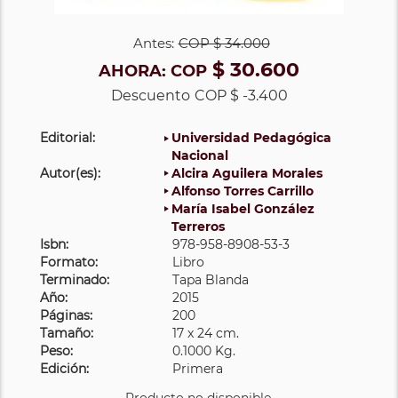
Antes:
COP
$ 34.000
$ 30.600
AHORA:
COP
Descuento
COP $ -3.400
Editorial:
Universidad Pedagógica
Nacional
Autor(es):
Alcira Aguilera Morales
Alfonso Torres Carrillo
María Isabel González
Terreros
Isbn:
978-958-8908-53-3
Formato:
Libro
Terminado:
Tapa Blanda
Año:
2015
Páginas:
200
Tamaño:
17 x 24 cm.
Peso:
0.1000 Kg.
Edición:
Primera
Producto no disponible.