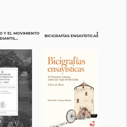
D Y EL MOVIMIENTO
TEJIENDO SAB
BICIGRAFÍAS ENSAYÍSTICAS
IANTIL...