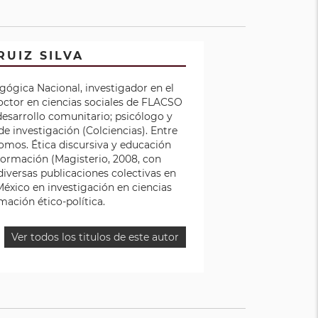
RUIZ SILVA
agógica Nacional, investigador en el
octor en ciencias sociales de FLACSO
desarrollo comunitario; psicólogo y
de investigación (Colciencias). Entre
somos. Ética discursiva y educación
Formación (Magisterio, 2008, con
diversas publicaciones colectivas en
México en investigación en ciencias
mación ético-política.
Ver todos los titulos de este autor