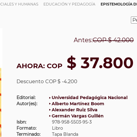
OCIALES Y HUMANAS
EDUCACIÓN Y PEDAGOGÍA
EPISTEMOLOGÍA D
Antes:
COP
$ 42.000
$ 37.800
AHORA:
COP
Descuento
COP $ -4.200
Editorial:
Universidad Pedagógica Nacional
Autor(es):
Alberto Martínez Boom
Alexander Ruiz Silva
Germán Vargas Guillén
Isbn:
978-958-5503-95-3
Formato:
Libro
Terminado:
Tapa Blanda