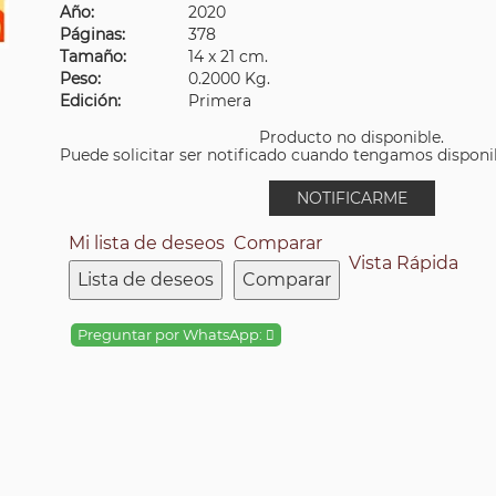
Año:
2020
Páginas:
378
Tamaño:
14 x 21 cm.
Peso:
0.2000 Kg.
Edición:
Primera
Producto no disponible.
Puede solicitar ser notificado cuando tengamos disponibi
NOTIFICARME
Mi lista de deseos
Comparar
Vista Rápida
Lista de deseos
Comparar
Preguntar por WhatsApp: