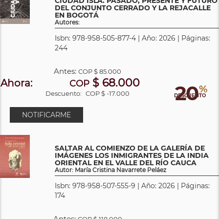
CIUDAD ISLA. PASADO, PRESENTE Y FUTURO
DEL CONJUNTO CERRADO Y LA REJACALLE
EN BOGOTÁ
Autores:
Isbn: 978-958-505-877-4 | Año: 2026 | Páginas:
244
Antes:
COP
$ 85.000
$ 68.000
Ahora:
COP
20
%
Descuento:
COP $ -17.000
DESCUENTO
NOTIFICARME
SALTAR AL COMIENZO DE LA GALERÍA DE
IMÁGENES LOS INMIGRANTES DE LA INDIA
ORIENTAL EN EL VALLE DEL RÍO CAUCA
Autor: María Cristina Navarrete Peláez
Isbn: 978-958-507-555-9 | Año: 2026 | Páginas:
174
Antes:
COP
$ 118.000