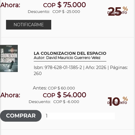
$ 75.000
Ahora:
COP
25
%
Descuento:
COP $ -25.000
DESCUENTO
NOTIFICARME
LA COLONIZACION DEL ESPACIO
Autor: David Mauricio Guerrero Velez
Isbn: 978-628-01-1385-2 | Año: 2026 | Páginas:
260
Antes:
COP
$ 60.000
$ 54.000
Ahora:
COP
10
%
Descuento:
COP $ -6.000
DESCUENTO