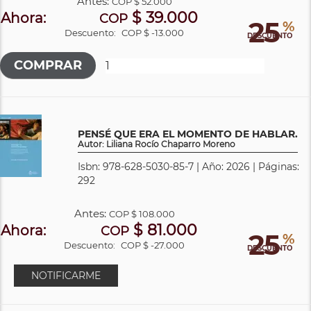
Antes:
COP
$ 52.000
$ 39.000
Ahora:
COP
25
%
Descuento:
COP $ -13.000
DESCUENTO
PENSÉ QUE ERA EL MOMENTO DE HABLAR.
Autor: Liliana Rocío Chaparro Moreno
Isbn: 978-628-5030-85-7 | Año: 2026 | Páginas:
292
Antes:
COP
$ 108.000
$ 81.000
Ahora:
COP
25
%
Descuento:
COP $ -27.000
DESCUENTO
NOTIFICARME