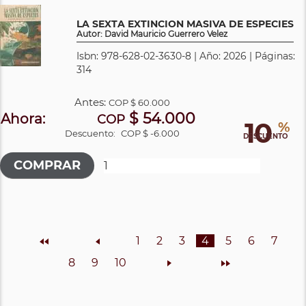
LA SEXTA EXTINCION MASIVA DE ESPECIES
Autor: David Mauricio Guerrero Velez
Isbn: 978-628-02-3630-8 | Año: 2026 | Páginas:
314
Antes:
COP
$ 60.000
$ 54.000
Ahora:
COP
10
%
Descuento:
COP $ -6.000
DESCUENTO
Inicio
Anterior
1
2
3
4
5
6
7
8
9
10
Siguiente
Final