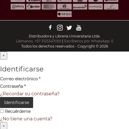
Distribuidora y Librería Universitaria Ltda.
Llámanos: +57 3125347050
|
Escríbenos por WhatsApp:
Todos los derechos reservados - Copyright © 2026
×
Identificarse
Correo electrónico
*
Contraseña
*
¿Recordar su contraseña?
Identificarse
Recuérdeme
¿No tiene una cuenta?
×