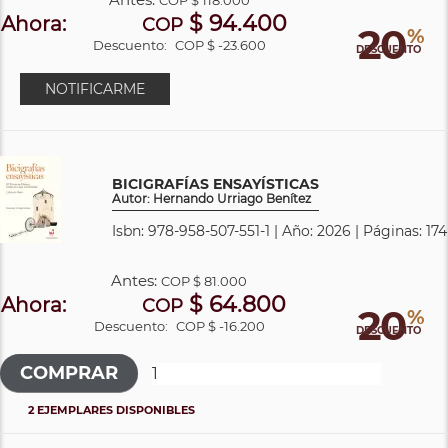
$ 94.400
Ahora:
COP
20
%
Descuento:
COP $ -23.600
DESCUENTO
NOTIFICARME
BICIGRAFÍAS ENSAYÍSTICAS
Autor: Hernando Urriago Benítez
Isbn: 978-958-507-551-1 | Año: 2026 | Páginas: 174
Antes:
COP
$ 81.000
$ 64.800
Ahora:
COP
20
%
Descuento:
COP $ -16.200
DESCUENTO
2 EJEMPLARES DISPONIBLES