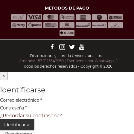
MÉTODOS DE PAGO
Distribuidora y Librería Universitaria Ltda.
Llámanos: +57 3125347050
|
Escríbenos por WhatsApp:
Todos los derechos reservados - Copyright © 2026
×
Identificarse
Correo electrónico
*
Contraseña
*
¿Recordar su contraseña?
Identificarse
Recuérdeme