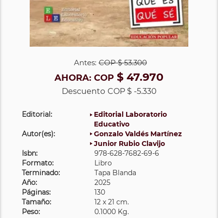
Antes:
COP
$ 53.300
$ 47.970
AHORA:
COP
Descuento
COP $ -5.330
Editorial:
Editorial Laboratorio
Educativo
Autor(es):
Gonzalo Valdés Martínez
Junior Rubio Clavijo
Isbn:
978-628-7682-69-6
Formato:
Libro
Terminado:
Tapa Blanda
Año:
2025
Páginas:
130
Tamaño:
12 x 21 cm.
Peso:
0.1000 Kg.