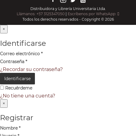
Distribuidora y Librería Universitaria Ltda.
Llámanos: +57 3125347050
|
Escríbenos por WhatsApp:
Todos los derechos reservados - Copyright © 2026
×
Identificarse
Correo electrónico
*
Contraseña
*
¿Recordar su contraseña?
Identificarse
Recuérdeme
¿No tiene una cuenta?
×
Registrar
Nombre
*
Usuario
*