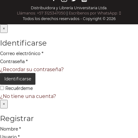
Distribuidora y Librería Universitaria Ltda.
Llámanos: +57 3125347050
|
Escríbenos por WhatsApp:
Todos los derechos reservados - Copyright © 2026
×
Identificarse
Correo electrónico
*
Contraseña
*
¿Recordar su contraseña?
Identificarse
Recuérdeme
¿No tiene una cuenta?
×
Registrar
Nombre
*
Usuario
*