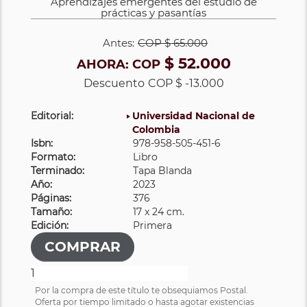
Aprendizajes emergentes del estudio de
prácticas y pasantías
Antes:
COP
$ 65.000
$ 52.000
AHORA:
COP
Descuento
COP $ -13.000
Editorial:
Universidad Nacional de
Colombia
Isbn:
978-958-505-451-6
Formato:
Libro
Terminado:
Tapa Blanda
Año:
2023
Páginas:
376
Tamaño:
17 x 24 cm.
Edición:
Primera
Por la compra de este título te obsequiamos Postal.
Oferta por tiempo limitado o hasta agotar existencias