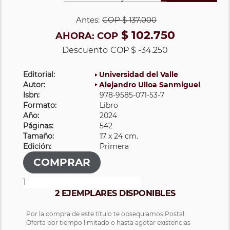
Antes:
COP
$ 137.000
$ 102.750
AHORA:
COP
Descuento
COP $ -34.250
Editorial:
Universidad del Valle
Autor:
Alejandro Ulloa Sanmiguel
Isbn:
978-9585-071-53-7
Formato:
Libro
Año:
2024
Páginas:
542
Tamaño:
17 x 24 cm.
Edición:
Primera
2 EJEMPLARES DISPONIBLES
Por la compra de este título te obsequiamos Postal.
Oferta por tiempo limitado o hasta agotar existencias