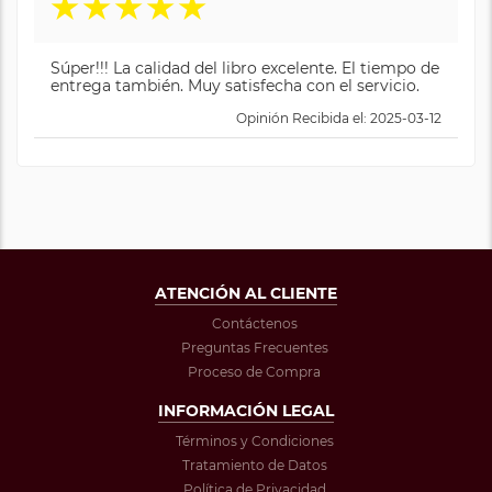
★
★
★
★
★
Súper!!! La calidad del libro excelente. El tiempo de
entrega también. Muy satisfecha con el servicio.
Opinión Recibida el: 2025-03-12
ATENCIÓN AL CLIENTE
Contáctenos
Preguntas Frecuentes
Proceso de Compra
INFORMACIÓN LEGAL
Términos y Condiciones
Tratamiento de Datos
Política de Privacidad