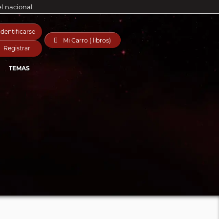
el nacional
Identificarse

Mi Carro ( libros)
Registrar
TEMAS