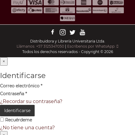
Distribuidora y Librería Universitaria Ltda.
Llámanos: +57 3125347050
|
Escríbenos por WhatsApp:
Todos los derechos reservados - Copyright © 2026
×
Identificarse
Correo electrónico
*
Contraseña
*
¿Recordar su contraseña?
Identificarse
Recuérdeme
¿No tiene una cuenta?