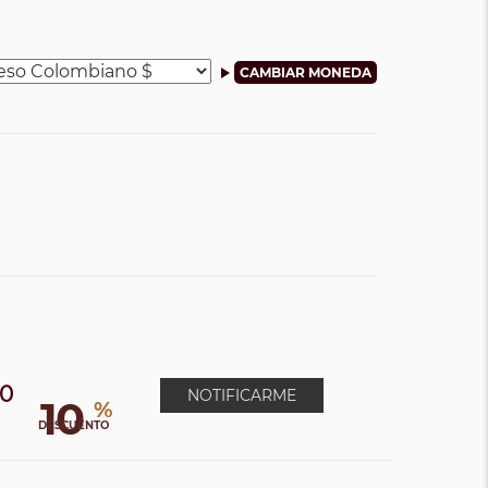
00
NOTIFICARME
10
%
DESCUENTO