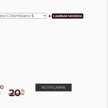
00
NOTIFICARME
20
%
0
DESCUENTO