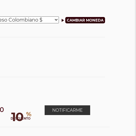
00
NOTIFICARME
10
%
DESCUENTO