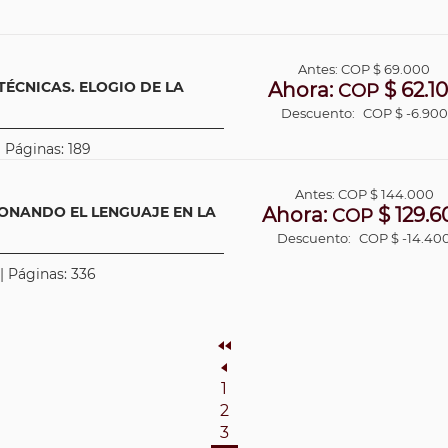
Antes:
COP
$ 69.000
TÉCNICAS. ELOGIO DE LA
Ahora:
$ 62.1
COP
Descuento:
COP $ -6.900
| Páginas: 189
Antes:
COP
$ 144.000
IONANDO EL LENGUAJE EN LA
Ahora:
$ 129.6
COP
Descuento:
COP $ -14.40
 | Páginas: 336
Inicio
Anterior
1
2
3