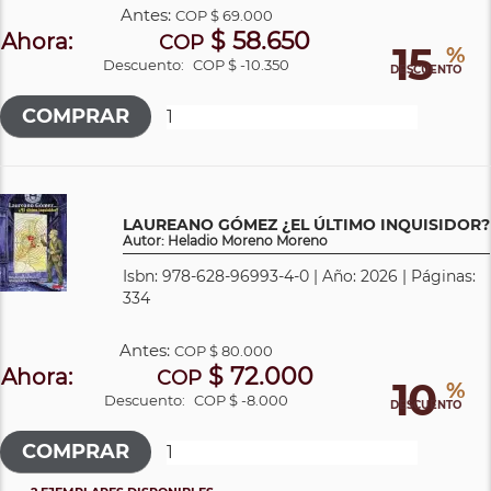
Antes:
COP
$ 69.000
$ 58.650
Ahora:
COP
15
%
Descuento:
COP $ -10.350
DESCUENTO
LAUREANO GÓMEZ ¿EL ÚLTIMO INQUISIDOR?
Autor: Heladio Moreno Moreno
Isbn: 978-628-96993-4-0 | Año: 2026 | Páginas:
334
Antes:
COP
$ 80.000
$ 72.000
Ahora:
COP
10
%
Descuento:
COP $ -8.000
DESCUENTO