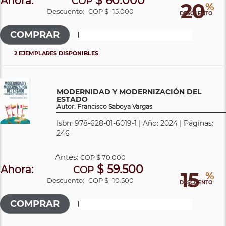
$ 60.000
Ahora:
COP
20
%
Descuento:
COP $ -15.000
DESCUENTO
2 EJEMPLARES DISPONIBLES
MODERNIDAD Y MODERNIZACIÓN DEL
ESTADO
Autor: Francisco Saboya Vargas
Isbn: 978-628-01-6019-1 | Año: 2024 | Páginas:
246
Antes:
COP
$ 70.000
$ 59.500
Ahora:
COP
15
%
Descuento:
COP $ -10.500
DESCUENTO