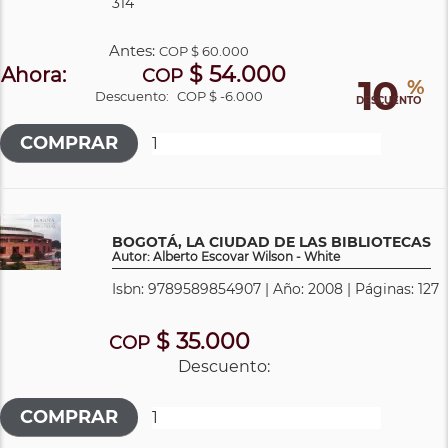
314
Antes:
COP
$ 60.000
$ 54.000
Ahora:
COP
10
%
Descuento:
COP $ -6.000
DESCUENTO
BOGOTÁ, LA CIUDAD DE LAS BIBLIOTECAS
Autor: Alberto Escovar Wilson - White
Isbn: 9789589854907 | Año: 2008 | Páginas: 127
$ 35.000
COP
Descuento: