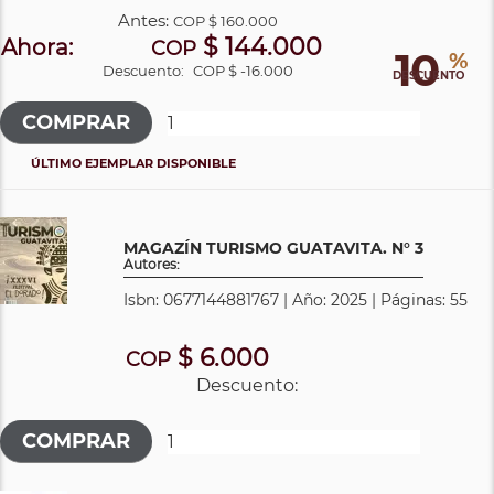
Antes:
COP
$ 160.000
$ 144.000
Ahora:
COP
10
%
Descuento:
COP $ -16.000
DESCUENTO
ÚLTIMO EJEMPLAR DISPONIBLE
MAGAZÍN TURISMO GUATAVITA. N° 3
Autores:
Isbn: 0677144881767 | Año: 2025 | Páginas: 55
$ 6.000
COP
Descuento: