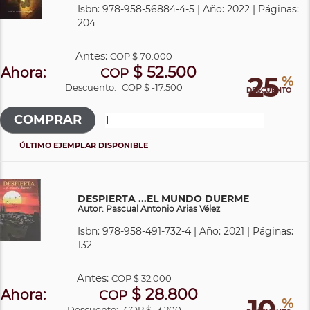
Isbn: 978-958-56884-4-5 | Año: 2022 | Páginas:
204
Antes:
COP
$ 70.000
$ 52.500
Ahora:
COP
25
%
Descuento:
COP $ -17.500
DESCUENTO
ÚLTIMO EJEMPLAR DISPONIBLE
DESPIERTA ...EL MUNDO DUERME
Autor: Pascual Antonio Arias Vélez
Isbn: 978-958-491-732-4 | Año: 2021 | Páginas:
132
Antes:
COP
$ 32.000
$ 28.800
Ahora:
COP
10
%
Descuento:
COP $ -3.200